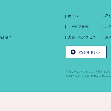
ホーム
私
サービス紹介
お
犬舎へのアクセス
お
16-2
KSチルドレン
広島でわんちゃんをこよなく愛するブリ
© KSチルドレン犬舎. All Rights Reserve