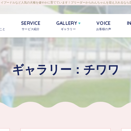
トイプードルなど人気の犬種を健やかに育てています！ブリーダーからわんちゃんを迎え入れるなら広
SERVICE
GALLERY
VOICE
I
こと
サービス紹介
ギャラリー
お客様の声
ーズー
ミニチュアシュナウザー
ミニチュアダックスフンド
よくあるご質問
甲斐犬
お知らせ
犬舎へのア
ー
イングリッシュセター
ドイツポインター
イングリッシュポインター
ギャラリー：チワワ