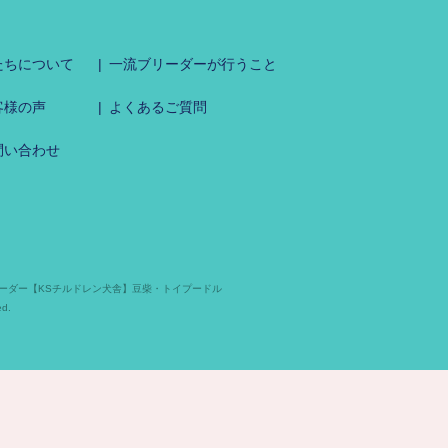
たちについて
一流ブリーダーが行うこと
客様の声
よくあるご質問
問い合わせ
ーダー【KSチルドレン犬舎】豆柴・トイプードル
d.