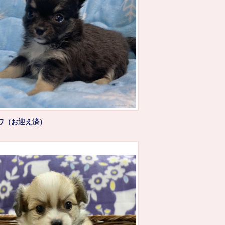
ワ（お迎え済）