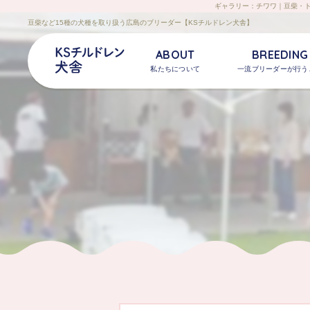
ギャラリー：チワワ
｜豆柴・
豆柴など15種の犬種を取り扱う広島のブリーダー【KSチルドレン犬舎】
ABOUT
BREEDING
私たちについて
一流
ブリーダー
が行う
すべての犬種
豆柴
トイプードル
チワワ
シ
ブリタニースパニエル
アイリッシュセタ
ワイマラナー