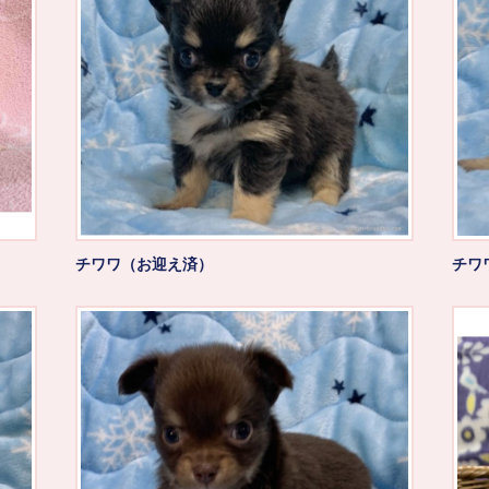
チワワ（お迎え済）
チワ