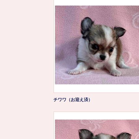
チワワ（お迎え済）