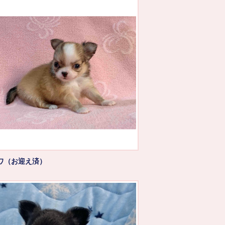
ワ（お迎え済）